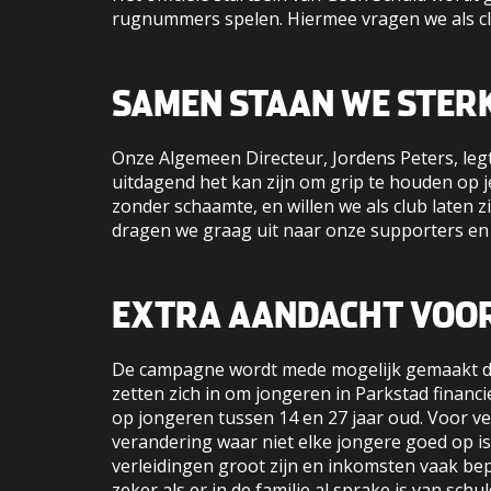
rugnummers spelen. Hiermee vragen we als clu
SAMEN STAAN WE STER
Onze Algemeen Directeur, Jordens Peters, legt
uitdagend het kan zijn om grip te houden op
zonder schaamte, en willen we als club laten z
dragen we graag uit naar onze supporters en 
EXTRA AANDACHT VOOR
De campagne wordt mede mogelijk gemaakt doo
zetten zich in om jongeren in Parkstad finan
op jongeren tussen 14 en 27 jaar oud. Voor ve
verandering waar niet elke jongere goed op is 
verleidingen groot zijn en inkomsten vaak bep
zeker als er in de familie al sprake is van schu