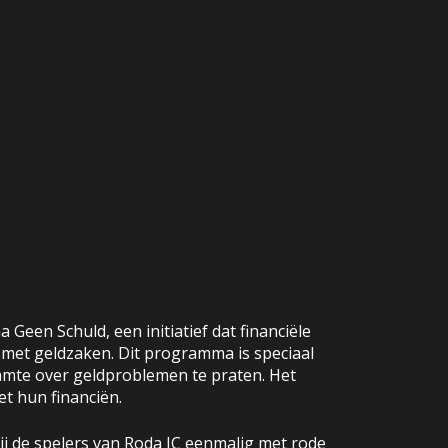
en Schuld, een initiatief dat financiële
met geldzaken. Dit programma is speciaal
aamte over geldproblemen te praten. Het
et hun financiën.
ij de spelers van Roda JC eenmalig met rode