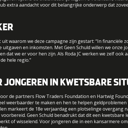
b extra aandacht voor dit belangrijke onderwerp dat zoveel
KER
 uit waarom we deze campagne zijn gestart: “In financiële zo
 je uitgaven en inkomsten. Met Geen Schuld willen we onze
ien dat we er voor hen zijn. Als Roda JC werken we zelf ook 
de hele regio.”
 JONGEREN IN KWETSBARE SIT
r de partners Flow Traders Foundation en Hartwig Foundati
cieel weerbaarder te maken en hen te helpen geldproblemen t
len markeert de 18e verjaardag een plotselinge overgang na
voorbereid. Geen Schuld benadrukt dat dit een kwetsbare leef
erkt of wisselend. Voor jongeren die in een kansarmere omge
lden.