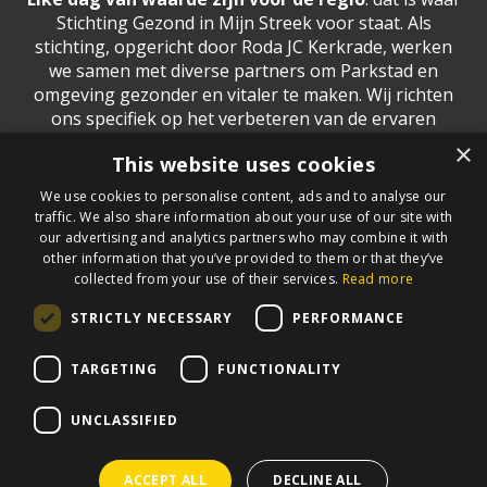
Stichting Gezond in Mijn Streek voor staat. Als
stichting, opgericht door Roda JC Kerkrade, werken
we samen met diverse partners om Parkstad en
omgeving gezonder en vitaler te maken. Wij richten
ons specifiek op het verbeteren van de ervaren
gezondheid van onze inwoners. Met passie,
×
This website uses cookies
betrokkenheid en samenwerking brengen we de
energie om samen met Roda JC echt het verschil te
We use cookies to personalise content, ads and to analyse our
maken.
traffic. We also share information about your use of our site with
our advertising and analytics partners who may combine it with
Meer informatie?
Neem contact op
other information that you’ve provided to them or that they’ve
collected from your use of their services.
Read more
STRICTLY NECESSARY
PERFORMANCE
BLIJF OP DE HOOGTE
TARGETING
FUNCTIONALITY
UNCLASSIFIED
ACCEPT ALL
DECLINE ALL