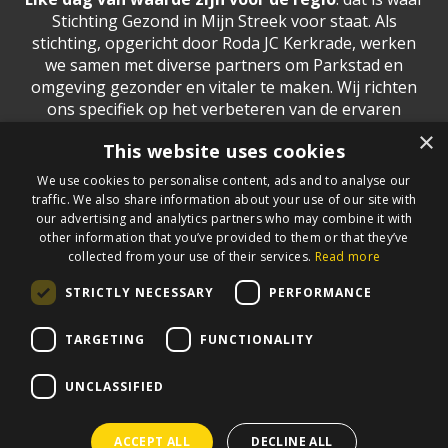
Stichting Gezond in Mijn Streek voor staat. Als
stichting, opgericht door Roda JC Kerkrade, werken
we samen met diverse partners om Parkstad en
omgeving gezonder en vitaler te maken. Wij richten
ons specifiek op het verbeteren van de ervaren
gezondheid van onze inwoners. Met passie,
×
This website uses cookies
betrokkenheid en samenwerking brengen we de
energie om samen met Roda JC echt het verschil te
We use cookies to personalise content, ads and to analyse our
maken.
traffic. We also share information about your use of our site with
our advertising and analytics partners who may combine it with
Meer informatie?
Neem contact op
other information that you’ve provided to them or that they’ve
collected from your use of their services.
Read more
STRICTLY NECESSARY
PERFORMANCE
BLIJF OP DE HOOGTE
TARGETING
FUNCTIONALITY
UNCLASSIFIED
ACCEPT ALL
DECLINE ALL